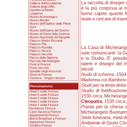
La raccolta di disegni
Galleria dell'Accademia
Galleria degli Uffizi
è la più cospicua al 
Giardino di Boboli
fanno capire quanto f
Lungarno
Museo Archeologico
reale e cercare di trasm
Museo Bardini
Museo dell'Opificio delle Pietre
Dure
Museo dell'Opera del Duomo
Museo di Storia della Scienza
Museo Nazionale del Bargello
Palazzo Medici Riccardi
Palazzo Pitti
La Casa di Michelange
Palazzo Rucellai
Palazzo Strozzi
sale comunicanti: la Ga
Palazzo Vecchio
e lo Studio. E' possi
Piazza della Signoria
Piazzale Michelangelo
opere e disegni del m
Ponti di Firenze
Ponte Vecchio
secoli:
Spedale degli Innocenti
Nudo di schiena
, 1504
Storia di Firenze
Florence - Engish Version
Madonna col Bambino
Studi per la testa dell
Pernottamento
Studio di fortificazion
Hotel 5 stelle Firenze
Hotel 4 stelle Firenze
1530 circa, Michelange
Hotel 3 stelle Firenze
Cleopatra
, 1535 circa
Hotel 2 stelle Firenze
Hotel 1 stella Firenze
Pianta per la chiesa 
Residence Firenze
Michelangelo Buonarro
Case Vacanza Firenze
Appartamenti Firenze
Stele funeraria
, metà d
Bed & Breakfast a Firenze
Agriturismi Firenze
Ambiente di Giulio Clo
Ostelli a Firenze