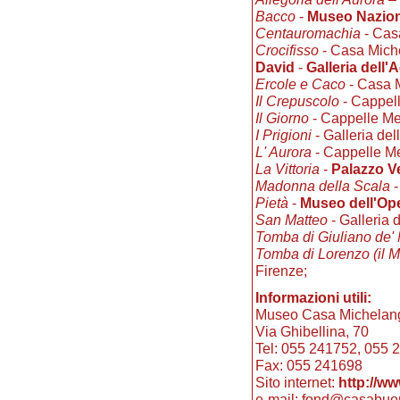
Bacco
-
Museo Nazion
Centauromachia
- Casa
Crocifisso
- Casa Miche
David
-
Galleria dell
Ercole e Caco
- Casa M
Il Crepuscolo
- Cappel
Il Giorno
- Cappelle Me
I Prigioni
- Galleria de
L' Aurora
- Cappelle M
La Vittoria
-
Palazzo V
Madonna della Scala
-
Pietà
-
Museo dell'Op
San Matteo
- Galleria 
Tomba di Giuliano de' 
Tomba di Lorenzo (il M
Firenze;
Informazioni utili:
Museo Casa Michelang
Via Ghibellina, 70
Tel: 055 241752, 055 
Fax: 055 241698
Sito internet:
http://ww
e-mail: fond@casabuona