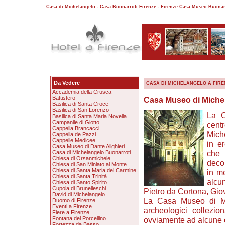
Casa di Michelangelo - Casa Buonarroti Firenze - Firenze Casa Museo Buonarr
Da Vedere
CASA DI MICHELANGELO A FIRE
Accademia della Crusca
Battistero
Casa Museo di Miche
Basilica di Santa Croce
Basilica di San Lorenzo
La C
Basilica di Santa Maria Novella
Campanile di Giotto
centr
Cappella Brancacci
Mich
Cappella de Pazzi
Cappelle Medicee
in er
Casa Museo di Dante Alighieri
che 
Casa di Michelangelo Buonarroti
Chiesa di Orsanmichele
decor
Chiesa di San Miniato al Monte
Chiesa di Santa Maria del Carmine
in m
Chiesa di Santa Trinità
alcu
Chiesa di Santo Spirito
Cupola di Brunelleschi
Pietro da Cortona, Gio
David di Michelangelo
La Casa Museo di Mic
Duomo di Firenze
Eventi a Firenze
archeologici collezio
Fiere a Firenze
Fontana del Porcellino
ovviamente ad alcune o
Fortezza da Basso