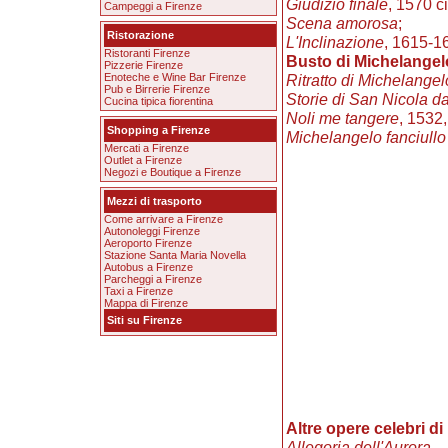
Giudizio finale
, 1570 ci
Campeggi a Firenze
Scena amorosa
;
Ristorazione
L'Inclinazione
, 1615-16
Ristoranti Firenze
Busto di Michelangel
Pizzerie Firenze
Enoteche e Wine Bar Firenze
Ritratto di Michelangel
Pub e Birrerie Firenze
Storie di San Nicola da
Cucina tipica fiorentina
Noli me tangere
, 1532
Shopping a Firenze
Michelangelo fanciullo
Mercati a Firenze
Outlet a Firenze
Negozi e Boutique a Firenze
Mezzi di trasporto
Come arrivare a Firenze
Autonoleggi Firenze
Aeroporto Firenze
Stazione Santa Maria Novella
Autobus a Firenze
Parcheggi a Firenze
Taxi a Firenze
Mappa di Firenze
Siti su Firenze
Altre opere celebri d
Allegoria dell'Aurora
– 