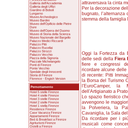
attraversava la cinta mu
Galleria dell'Accademia
Galleria degli Uffizi
Per la decorazione del
Giardino di Boboli
bugnato, l’alternanza 
Lungarno
Museo Archeologico
stemma della famiglia 
Museo Bardini
Museo dell'Opificio delle Pietre
Dure
Museo dell'Opera del Duomo
Museo di Storia della Scienza
Museo Nazionale del Bargello
Palazzo Medici Riccardi
Palazzo Pitti
Palazzo Rucellai
Palazzo Strozzi
Oggi la Fortezza da 
Palazzo Vecchio
delle sedi della
Fiera 
Piazza della Signoria
Piazzale Michelangelo
fiere e congressi de
Ponti di Firenze
Ponte Vecchio
ricordare alcune delle
Spedale degli Innocenti
di recente: Pitti Imm
Storia di Firenze
Florence - Engish Version
la Borsa del Turismo C
l'EuroCamper, la M
Pernottamento
dell'Artigianato a Prat
Hotel 5 stelle Firenze
Hotel 4 stelle Firenze
Lo spazio fieristico c
Hotel 3 stelle Firenze
avvengono le maggiori 
Hotel 2 stelle Firenze
Hotel 1 stella Firenze
la Polveriera, la Pa
Residence Firenze
Cavaniglia, la Sala del
Case Vacanza Firenze
Appartamenti Firenze
Da ricordare per i p
Bed & Breakfast a Firenze
Agriturismi Firenze
musicali come concert
Ostelli a Firenze