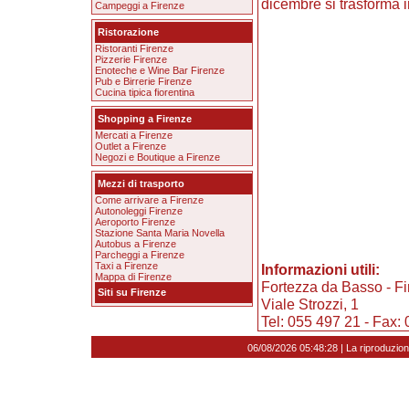
dicembre si trasforma i
Campeggi a Firenze
Ristorazione
Ristoranti Firenze
Pizzerie Firenze
Enoteche e Wine Bar Firenze
Pub e Birrerie Firenze
Cucina tipica fiorentina
Shopping a Firenze
Mercati a Firenze
Outlet a Firenze
Negozi e Boutique a Firenze
Mezzi di trasporto
Come arrivare a Firenze
Autonoleggi Firenze
Aeroporto Firenze
Stazione Santa Maria Novella
Autobus a Firenze
Parcheggi a Firenze
Taxi a Firenze
Informazioni utili:
Mappa di Firenze
Fortezza da Basso - F
Siti su Firenze
Viale Strozzi, 1
Tel: 055 497 21 - Fax:
06/08/2026 05:48:28 | La riproduzion