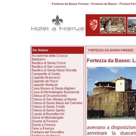
Fortezza da Basso Firenze - Fortezza da Basso - Firenze For
Da Vedere
FORTEZZA DA BASSO FIRENZE
Accademia della Crusca
Battistero
Fortezza da Basso: La
Basilica di Santa Croce
Basilica di San Lorenzo
Basilica di Santa Maria Novella
Campanile di Giotto
Cappella Brancacci
Cappella de Pazzi
Cappelle Medicee
Casa Museo di Dante Alighieri
Casa di Michelangelo Buonarroti
Chiesa di Orsanmichele
Chiesa di San Miniato al Monte
Chiesa di Santa Maria del Carmine
Chiesa di Santa Trinità
Chiesa di Santo Spirito
Cupola di Brunelleschi
David di Michelangelo
Duomo di Firenze
Eventi a Firenze
avevano a disposizione
Fiere a Firenze
Fontana del Porcellino
ammirare la duecent
Fortezza da Basso